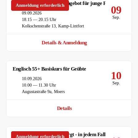
TOGETHER – Gruppenangebot für junge FLINTA*
Anmeldung erforderlich
09
Datum
09.09.2026
Sep.
Uhrzeit
18.15 — 20.15 Uhr
Ort
Kolkschenstraße 13, Kamp-Lintfort
Details & Anmeldung
Englisch 55+ Basiskurs für Geübte
10
Datum
10.09.2026
Sep.
Uhrzeit
10.00 — 11.30 Uhr
Ort
Augustastraße 9a, Moers
Details
Vortragsreihe "Gut versorgt - in jedem Fall":
Anmeldung erforderlich