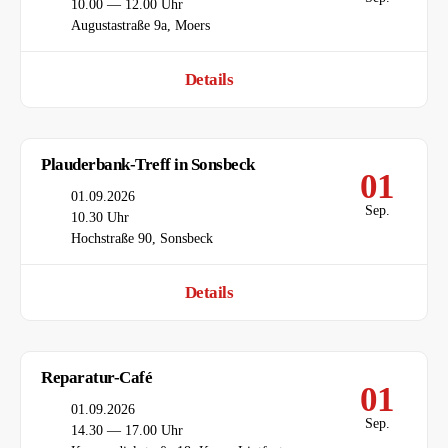
Uhrzeit
10.00 — 12.00 Uhr
Ort
Augustastraße 9a, Moers
Details
Plauderbank-Treff in Sonsbeck
01
Datum
01.09.2026
Sep.
Uhrzeit
10.30 Uhr
Ort
Hochstraße 90, Sonsbeck
Details
Reparatur-Café
01
Datum
01.09.2026
Sep.
Uhrzeit
14.30 — 17.00 Uhr