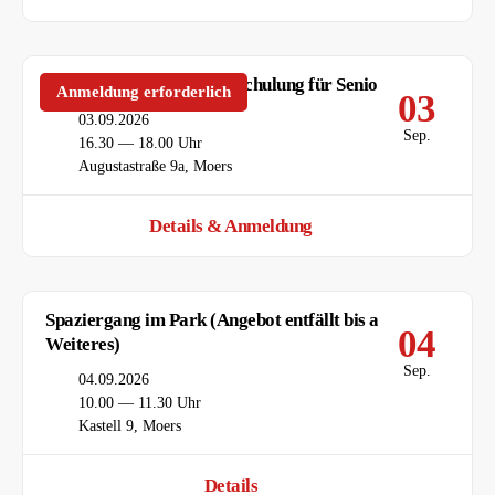
Smartphone- und Tablet-Schulung für Senior*innen
Anmeldung erforderlich
03
Datum
03.09.2026
Sep.
Uhrzeit
16.30 — 18.00 Uhr
Ort
Augustastraße 9a, Moers
Details & Anmeldung
Spaziergang im Park (Angebot entfällt bis auf
04
Weiteres)
Sep.
Datum
04.09.2026
Uhrzeit
10.00 — 11.30 Uhr
Ort
Kastell 9, Moers
Details