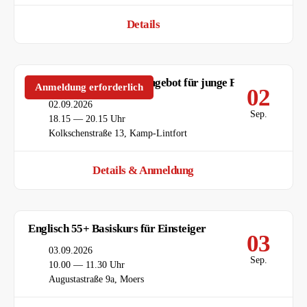
Details
TOGETHER – Gruppenangebot für junge FLINTA*
Anmeldung erforderlich
02
Datum
02.09.2026
Sep.
Uhrzeit
18.15 — 20.15 Uhr
Ort
Kolkschenstraße 13, Kamp-Lintfort
Details & Anmeldung
Englisch 55+ Basiskurs für Einsteiger
03
Datum
03.09.2026
Sep.
Uhrzeit
10.00 — 11.30 Uhr
Ort
Augustastraße 9a, Moers