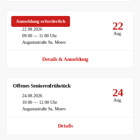
Deutsch als Fremdsprache
Anmeldung erforderlich
22
Datum
22.08.2026
Aug.
Uhrzeit
09.00 — 11.00 Uhr
Ort
Augustastraße 9a, Moers
Details & Anmeldung
Offenes Seniorenfrühstück
24
Datum
24.08.2026
Aug.
Uhrzeit
10.00 — 12.00 Uhr
Ort
Augustastraße 9a, Moers
Details