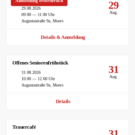
Anmeldung erforderlich
29
Datum
29.08.2026
Aug.
Uhrzeit
09.00 — 11.00 Uhr
Ort
Augustastraße 9a, Moers
Details & Anmeldung
Offenes Seniorenfrühstück
31
Datum
31.08.2026
Aug.
Uhrzeit
10.00 — 12.00 Uhr
Ort
Augustastraße 9a, Moers
Details
Trauercafé
31