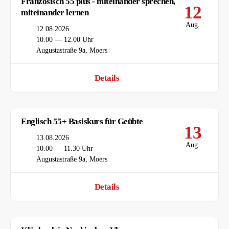
Französisch 55 plus - miteinander sprechen,
12
miteinander lernen
Aug.
Datum
12.08.2026
Uhrzeit
10.00 — 12.00 Uhr
Ort
Augustastraße 9a, Moers
Details
Englisch 55+ Basiskurs für Geübte
13
Datum
13.08.2026
Aug.
Uhrzeit
10.00 — 11.30 Uhr
Ort
Augustastraße 9a, Moers
Details