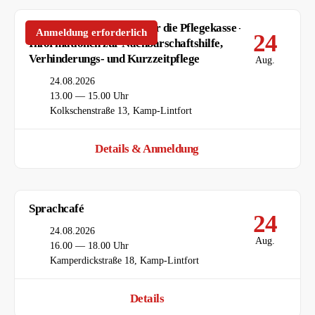
Entlastungsleistungen über die Pflegekasse –
Anmeldung erforderlich
24
Informationen zur Nachbarschaftshilfe,
Verhinderungs- und Kurzzeitpflege
Aug.
Datum
24.08.2026
Uhrzeit
13.00 — 15.00 Uhr
Ort
Kolkschenstraße 13, Kamp-Lintfort
Details & Anmeldung
Sprachcafé
24
Datum
24.08.2026
Aug.
Uhrzeit
16.00 — 18.00 Uhr
Ort
Kamperdickstraße 18, Kamp-Lintfort
Details