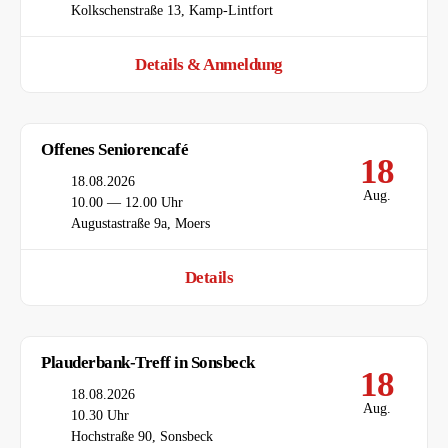
Ort
Kolkschenstraße 13, Kamp-Lintfort
Details & Anmeldung
Offenes Seniorencafé
18
Datum
18.08.2026
Aug.
Uhrzeit
10.00 — 12.00 Uhr
Ort
Augustastraße 9a, Moers
Details
Plauderbank-Treff in Sonsbeck
18
Datum
18.08.2026
Aug.
Uhrzeit
10.30 Uhr
Ort
Hochstraße 90, Sonsbeck