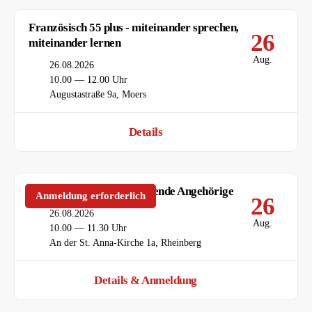
Französisch 55 plus - miteinander sprechen,
26
miteinander lernen
Aug.
Datum
26.08.2026
Uhrzeit
10.00 — 12.00 Uhr
Ort
Augustastraße 9a, Moers
Details
Gesprächskreise für pflegende Angehörige
Anmeldung erforderlich
26
Datum
26.08.2026
Aug.
Uhrzeit
10.00 — 11.30 Uhr
Ort
An der St. Anna-Kirche 1a, Rheinberg
Details & Anmeldung