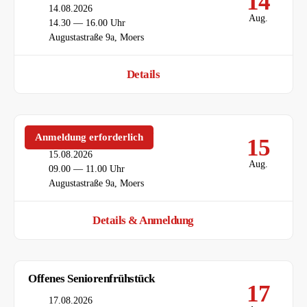
14
Datum
14.08.2026
Aug.
Uhrzeit
14.30 — 16.00 Uhr
Ort
Augustastraße 9a, Moers
Details
Deutsch als Fremdsprache
Anmeldung erforderlich
15
Datum
15.08.2026
Aug.
Uhrzeit
09.00 — 11.00 Uhr
Ort
Augustastraße 9a, Moers
Details & Anmeldung
Offenes Seniorenfrühstück
17
Datum
17.08.2026