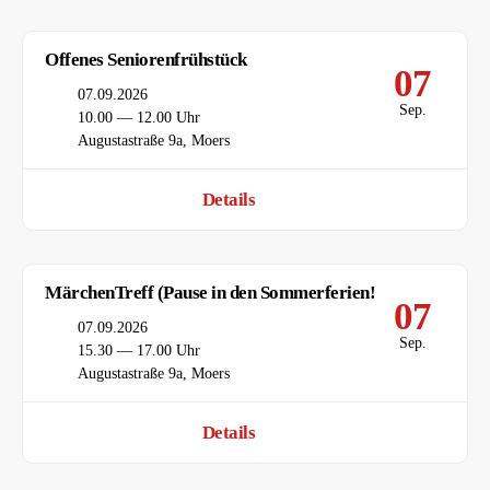
Offenes Seniorenfrühstück
07
Datum
07.09.2026
Sep.
Uhrzeit
10.00 — 12.00 Uhr
Ort
Augustastraße 9a, Moers
Details
MärchenTreff (Pause in den Sommerferien!)
07
Datum
07.09.2026
Sep.
Uhrzeit
15.30 — 17.00 Uhr
Ort
Augustastraße 9a, Moers
Details