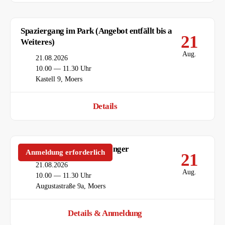
Spaziergang im Park (Angebot entfällt bis auf
21
Weiteres)
Aug.
Datum
21.08.2026
Uhrzeit
10.00 — 11.30 Uhr
Ort
Kastell 9, Moers
Details
Spanischkurs 55+ für Anfänger
Anmeldung erforderlich
21
Datum
21.08.2026
Aug.
Uhrzeit
10.00 — 11.30 Uhr
Ort
Augustastraße 9a, Moers
Details & Anmeldung