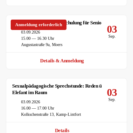
Smartphone- und Tablet-Schulung für Senior*innen
Anmeldung erforderlich
03
Datum
03.09.2026
Sep.
Uhrzeit
15.00 — 16.30 Uhr
Ort
Augustastraße 9a, Moers
Details & Anmeldung
Sexualpädagogische Sprechstunde: Reden über den
03
Elefant im Raum
Sep.
Datum
03.09.2026
Uhrzeit
16.00 — 17.00 Uhr
Ort
Kolkschenstraße 13, Kamp-Lintfort
Details