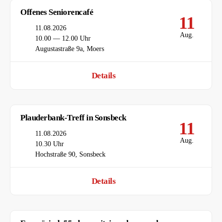
Offenes Seniorencafé
11
Datum
11.08.2026
Aug.
Uhrzeit
10.00 — 12.00 Uhr
Ort
Augustastraße 9a, Moers
Details
Plauderbank-Treff in Sonsbeck
11
Datum
11.08.2026
Aug.
Uhrzeit
10.30 Uhr
Ort
Hochstraße 90, Sonsbeck
Details