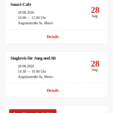
Smart-Café
28
Datum
28.08.2026
Aug.
Uhrzeit
10.00 — 12.00 Uhr
Ort
Augustastraße 9a, Moers
Details
Singkreis für Jung und Alt
28
Datum
28.08.2026
Aug.
Uhrzeit
14.30 — 16.00 Uhr
Ort
Augustastraße 9a, Moers
Details
Deutsch als Fremdsprache