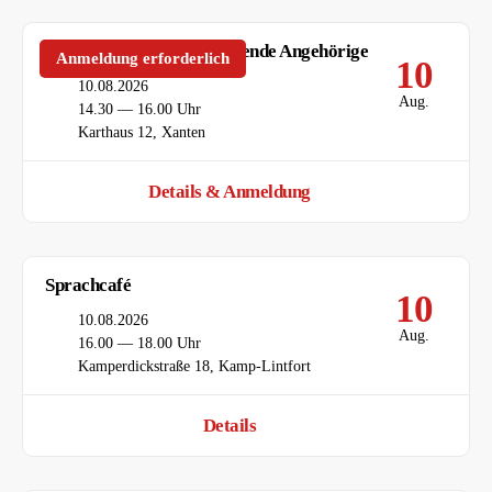
Gesprächskreise für pflegende Angehörige
Anmeldung erforderlich
10
Datum
10.08.2026
Aug.
Uhrzeit
14.30 — 16.00 Uhr
Ort
Karthaus 12, Xanten
Details & Anmeldung
Sprachcafé
10
Datum
10.08.2026
Aug.
Uhrzeit
16.00 — 18.00 Uhr
Ort
Kamperdickstraße 18, Kamp-Lintfort
Details