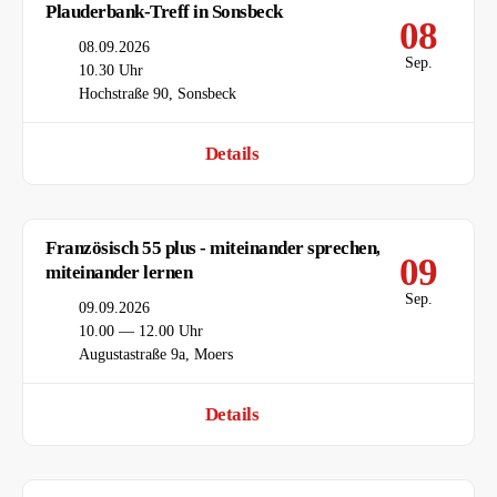
Plauderbank-Treff in Sonsbeck
08
Datum
08.09.2026
Sep.
Uhrzeit
10.30 Uhr
Ort
Hochstraße 90, Sonsbeck
Details
Französisch 55 plus - miteinander sprechen,
09
miteinander lernen
Sep.
Datum
09.09.2026
Uhrzeit
10.00 — 12.00 Uhr
Ort
Augustastraße 9a, Moers
Details