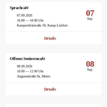
Sprachcafé
07
Datum
07.09.2026
Sep.
Uhrzeit
16.00 — 18.00 Uhr
Ort
Kamperdickstraße 18, Kamp-Lintfort
Details
Offenes Seniorencafé
08
Datum
08.09.2026
Sep.
Uhrzeit
10.00 — 12.00 Uhr
Ort
Augustastraße 9a, Moers
Details