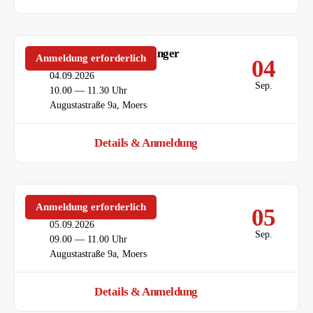
Spanischkurs 55+ für Anfänger
Anmeldung erforderlich
04
Datum
04.09.2026
Sep.
Uhrzeit
10.00 — 11.30 Uhr
Ort
Augustastraße 9a, Moers
Details & Anmeldung
Deutsch als Fremdsprache
Anmeldung erforderlich
05
Datum
05.09.2026
Sep.
Uhrzeit
09.00 — 11.00 Uhr
Ort
Augustastraße 9a, Moers
Details & Anmeldung