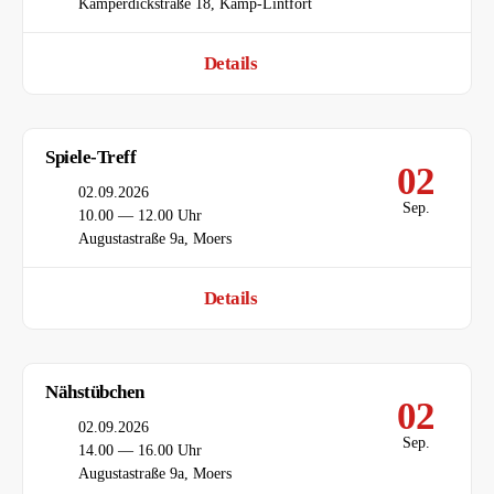
Ort
Kamperdickstraße 18, Kamp-Lintfort
Details
Spiele-Treff
02
Datum
02.09.2026
Sep.
Uhrzeit
10.00 — 12.00 Uhr
Ort
Augustastraße 9a, Moers
Details
Nähstübchen
02
Datum
02.09.2026
Sep.
Uhrzeit
14.00 — 16.00 Uhr
Ort
Augustastraße 9a, Moers