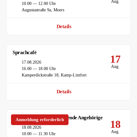
Aug.
Uhrzeit
10.00 — 12.00 Uhr
Ort
Augustastraße 9a, Moers
Details
Sprachcafé
17
Datum
17.08.2026
Aug.
Uhrzeit
16.00 — 18.00 Uhr
Ort
Kamperdickstraße 18, Kamp-Lintfort
Details
Gesprächskreise für pflegende Angehörige
Anmeldung erforderlich
18
Datum
18.08.2026
Aug.
Uhrzeit
10.00 — 11.30 Uhr