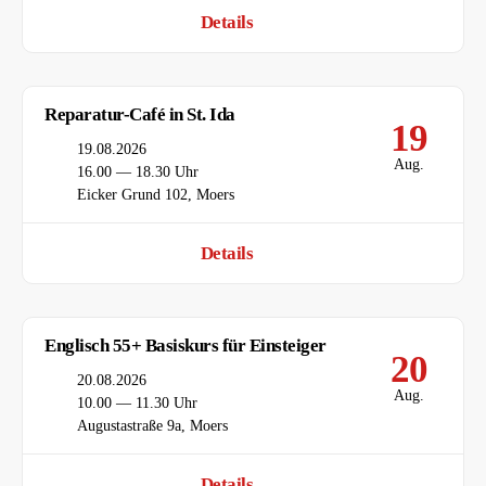
Details
Reparatur-Café in St. Ida
19
Datum
19.08.2026
Aug.
Uhrzeit
16.00 — 18.30 Uhr
Ort
Eicker Grund 102, Moers
Details
Englisch 55+ Basiskurs für Einsteiger
20
Datum
20.08.2026
Aug.
Uhrzeit
10.00 — 11.30 Uhr
Ort
Augustastraße 9a, Moers
Details