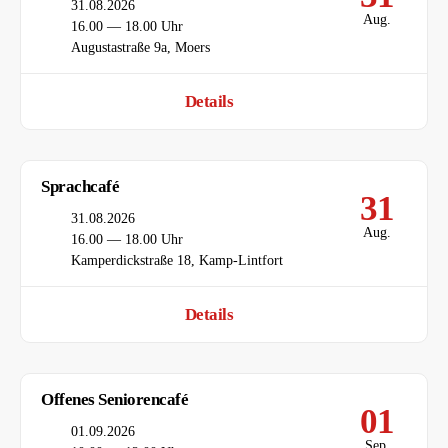
Datum
31.08.2026
Aug.
Uhrzeit
16.00 — 18.00 Uhr
Ort
Augustastraße 9a, Moers
Details
Sprachcafé
31
Datum
31.08.2026
Aug.
Uhrzeit
16.00 — 18.00 Uhr
Ort
Kamperdickstraße 18, Kamp-Lintfort
Details
Offenes Seniorencafé
01
Datum
01.09.2026
Sep.