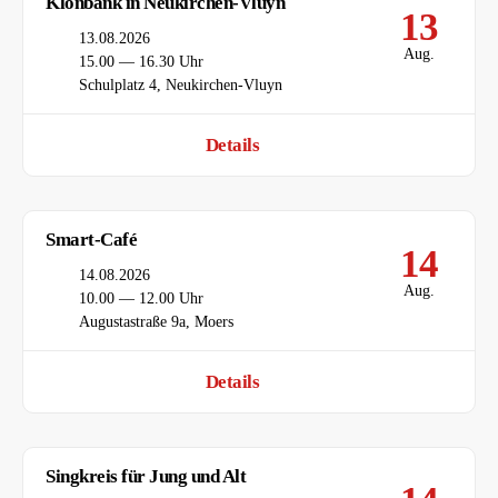
Klönbank in Neukirchen-Vluyn
13
Datum
13.08.2026
Aug.
Uhrzeit
15.00 — 16.30 Uhr
Ort
Schulplatz 4, Neukirchen-Vluyn
Details
Smart-Café
14
Datum
14.08.2026
Aug.
Uhrzeit
10.00 — 12.00 Uhr
Ort
Augustastraße 9a, Moers
Details
Singkreis für Jung und Alt