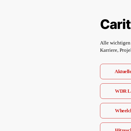
Cari
Alle wichtigen
Karriere, Proj
Aktuell
WDR Lo
Wheelch
Hitzesc