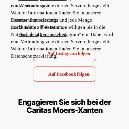
eine Verbindung zu externen Servern hergestellt.
caritas.moers.xanten
Weitere Informationen finden Sie in unserer
Datenschutzerklärung
Sommer, Sonnenschein und jede Menge
.
Zuckerwatte! 🍭☀️ Beim...
Durch Klick auf den Button willigen Sie in die
Nutzung des Dienstes "Instagram" ein. Dabei wird
Auf Instagram ansehen
eine Verbindung zu externen Servern hergestellt.
Weitere Informationen finden Sie in unserer
Auf Instagram folgen
Datenschutzerklärung
.
Auf Facebook folgen
Engagieren Sie sich bei der
Caritas Moers-Xanten