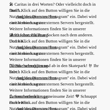
🎤 Caritas in drei Worten? Oder vielleicht doch in
fünf?...
Durch Klick auf den Button willigen Sie in die
Nutzung des Dienstes "Instagram" ein. Dabei wird
Auf Instagram ansehen
eine Verbindung zu externen Servern hergestellt.
caritas.moers.xanten
Weitere Informationen finden Sie in unserer
Datenschutzerklärung
🧦 93 Jahre. Ein Paar Socken nach dem anderen.
.
Und ein...
Durch Klick auf den Button willigen Sie in die
Nutzung des Dienstes "Instagram" ein. Dabei wird
Auf Instagram ansehen
eine Verbindung zu externen Servern hergestellt.
caritas.moers.xanten
Weitere Informationen finden Sie in unserer
Datenschutzerklärung
🚴‍♀️ Bike schnappen und ab in den Skatepark! 🤘 Ihr
.
habt...
Durch Klick auf den Button willigen Sie in die
Nutzung des Dienstes "Instagram" ein. Dabei wird
Auf Instagram ansehen
eine Verbindung zu externen Servern hergestellt.
caritas.moers.xanten
Weitere Informationen finden Sie in unserer
Datenschutzerklärung
🛴 Sommerferien = gemeinsame Zeit! 💙 Schnappt
.
euch euren...
Durch Klick auf den Button willigen Sie in die
Nutzung des Dienstes "Instagram" ein. Dabei wird
Auf Instagram ansehen