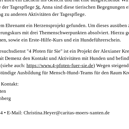
e der Tagespflege
St.
Anna sind diese tierischen Begegnungen e
 zu anderen Aktivitäten der Tagespflege.
em Ehrenamt ein Herzensprojekt gefunden. Um dieses ausüben zu
erungskurs mit drei Themenschwerpunkten absolviert. Hierzu g
n, sowie ein Erste-Hilfe-Kurs und ein Hundeführerschein.
uchsdienst "4 Pfoten für Sie" ist ein Projekt der Alexianer Kr
it Demenz den Kontakt und Aktivitäten mit Hunden und befinde
(siehe auch:
https://www.4-pfoten-fuer-sie.de
) Wegen steigende
-stündige Ausbildung für Mensch-Hund-Teams für den Raum Kre
 Kontakt:
ten
nberg
74 • E-Mail: Christina.Heyer@caritas-moers-xanten.de