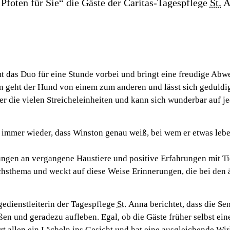
Pfoten für Sie“ die Gäste der Caritas-Tagespflege
St.
A
das Duo für eine Stunde vorbei und bringt eine freudige Abwe
geht der Hund von einem zum anderen und lässt sich geduldig 
er die vielen Streicheleinheiten und kann sich wunderbar auf j
immer wieder, dass Winston genau weiß, bei wem er etwas lebe
gen an vergangene Haustiere und positive Erfahrungen mit Tie
hsthema und weckt auf diese Weise Erinnerungen, die bei den 
gedienstleiterin der Tagespflege
St.
Anna berichtet, dass die Se
en und geradezu aufleben. Egal, ob die Gäste früher selbst ein
rt allen ein Lächeln ins Gesicht und hat eine ausgleichende Wi