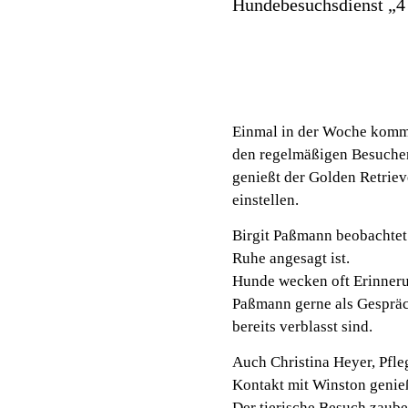
Hundebesuchsdienst „4 
Einmal in der Woche kommt 
den regelmäßigen Besuchen 
genießt der Golden Retriev
einstellen.
Birgit Paßmann beobachtet 
Ruhe angesagt ist.
Hunde wecken oft Erinnerun
Paßmann gerne als Gespräc
bereits verblasst sind.
Auch Christina Heyer, Pfle
Kontakt mit Winston genieß
Der tierische Besuch zaube