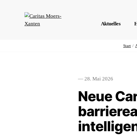
Aktuelles
H
Start
A
— 28. Mai 2026
Neue Car
barriere
intellig