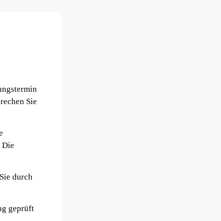
tungstermin
prechen Sie
e
. Die
 Sie durch
ng geprüft