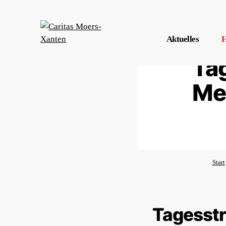
Aktuelles
H
Ta
Me
Start
Tagesstr