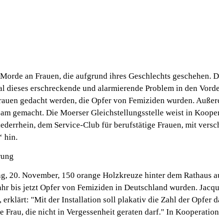
 Morde an Frauen, die aufgrund ihres Geschlechts geschehen. 
al dieses erschreckende und alarmierende Problem in den Vord
Frauen gedacht werden, die Opfer von Femiziden wurden. Auß
am gemacht. Die Moerser Gleichstellungsstelle weist in Kooper
derrhein, dem Service-Club für berufstätige Frauen, mit versc
 hin.
rung
, 20. November, 150 orange Holzkreuze hinter dem Rathaus aufg
Jahr bis jetzt Opfer von Femiziden in Deutschland wurden. Jacqu
 erklärt: "Mit der Installation soll plakativ die Zahl der Opfer 
te Frau, die nicht in Vergessenheit geraten darf." In Kooperati